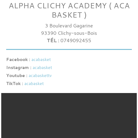
ALPHA CLICHY ACADEMY ( ACA
BASKET )
3 Boulevard Gagarine
93390
Clichy-sous-Bois
TÉL :
0749092455
Facebook :
acabasket
Instagram :
acabasket
Youtube :
acabaskettv
TikTok :
acabasket